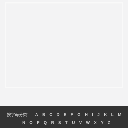
按字母分类：
A
B
C
D
E
F
G
H
I
J
K
L
M
N
O
P
Q
R
S
T
U
V
W
X
Y
Z