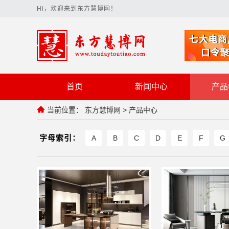
Hi，欢迎来到东方慧博网！
首页
新闻中心
产品
当前位置：
东方慧博网
>
产品中心
字母索引：
A
B
C
D
E
F
G