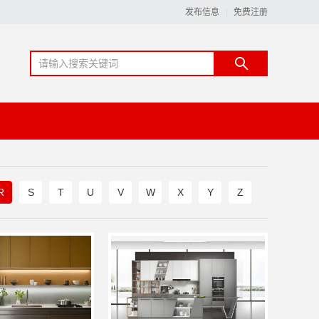
发布信息
免费注册
R
S
T
U
V
W
X
Y
Z