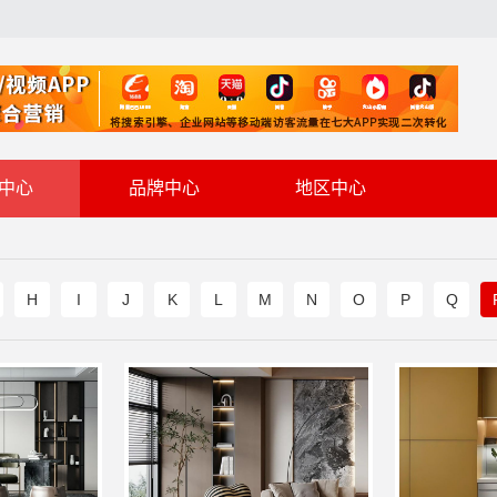
中心
品牌中心
地区中心
H
I
J
K
L
M
N
O
P
Q