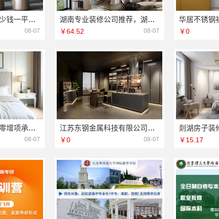
梁溪大平层翻新多少钱一平？无锡亿莱居为您揭秘
湖南专业装修公司推荐，湖南美学筑家建材有限公司源头直供
08-07
￥64.52
08-07
￥0
深圳装修预算清单零增项承诺，广东鼎饰空间装饰
江苏东钢金属科技有限公司全屋不锈钢定制生产商本地
08-07
￥0
08-07
￥15.17