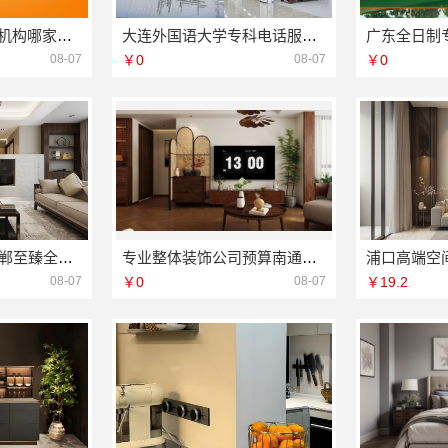
大连mba在职培训机构哪家好 社科赛斯MBA考研名师授课全程指导
大连外国语大学专科电话服务资讯
08-07
￥0
08-07
￥0
永年全屋装饰，邯郸至臻全宅新材料有限公司一站式服务
专业整体装饰公司预算南通宏域全宅装饰建材有限公司
08-07
￥0
08-07
￥19.2