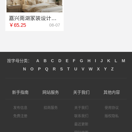
嘉兴南湖家装设计全包环保材料，嘉兴美派建材科技有限公司
￥65.25
08-07
按字母分类：
A
B
C
D
E
F
G
H
I
J
K
L
M
N
O
P
Q
R
S
T
U
V
W
X
Y
Z
新手指南
网站服务
关于我们
其他内容
发布信息
招商服务
关于我们
使用协议
免费注册
联系我们
版权隐私
最近更新