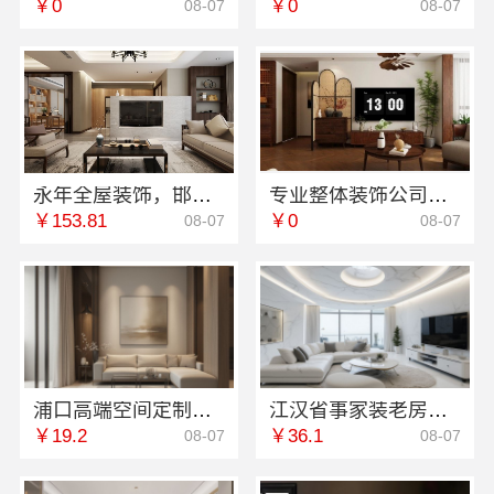
￥0
￥0
08-07
08-07
永年全屋装饰，邯郸至臻全宅新材料有限公司一站式服务
专业整体装饰公司预算南通宏域全宅装饰建材有限公司
￥153.81
￥0
08-07
08-07
浦口高端空间定制，南京市创亿讯环保全包更省心
江汉省事家装老房翻新，本地快装（湖北）科技有限公司省心无忧
￥19.2
￥36.1
08-07
08-07