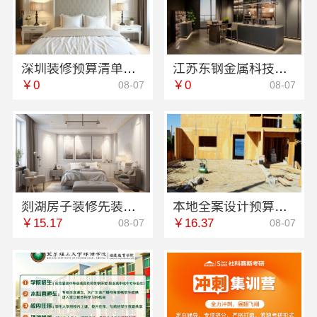
深圳装修预算清单零增项承诺，广东鼎饰空间装饰
江苏东钢金属科技有限公司全屋不锈钢定制生产商本地
￥0
￥0
08-07
08-07
剡湖房子装修先装后付，浙江宜美嘉装饰工程有限公司放心之选
本地全案设计预算清单湖南创益讯建筑有限公司
￥15.17
￥16.37
08-07
08-07