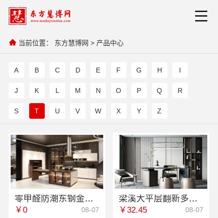
当前位置：
东方慧博网
>
产品中心
A
B
C
D
E
F
G
H
I
J
K
L
M
N
O
P
Q
R
S
T
U
V
W
X
Y
Z
零甲醛防潮东钢金属全屋不锈钢定制江苏东钢金属科技有限公司
梁溪大平层翻新多少钱一平？无锡亿莱居为您揭秘
￥0
￥32.45
08-07
08-07