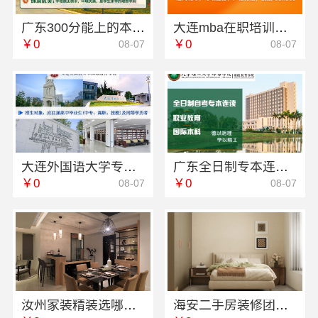
广东300分能上的本科大学招生方式-北京理工大学珠海学院继教院
大连mba在职培训机构哪家好 社科赛斯MBA考研名师授课全程指导
￥0
￥0
08-07
08-07
大连外国语大学专科电话服务资讯
广东全日制专本连读大专学校-北京理工大学珠海学院继续教育学院
￥0
￥0
08-07
08-07
汝州家装精装选哪家？河南璟臻环保建材有限公司品质交付
海安二手房装修团队，南通宏域全宅装饰建材有限公司专业施工