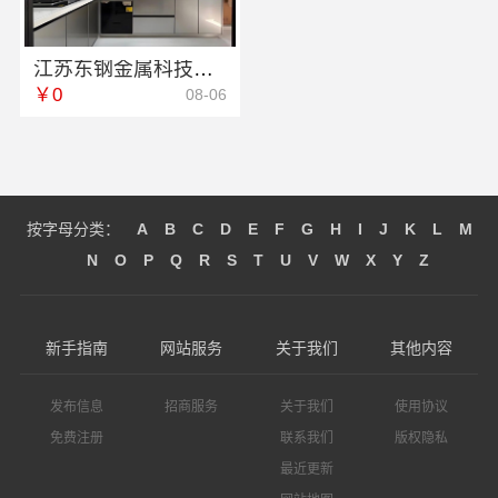
江苏东钢金属科技有限公司定制工厂加盟条件详解
￥0
08-06
按字母分类：
A
B
C
D
E
F
G
H
I
J
K
L
M
N
O
P
Q
R
S
T
U
V
W
X
Y
Z
新手指南
网站服务
关于我们
其他内容
发布信息
招商服务
关于我们
使用协议
免费注册
联系我们
版权隐私
最近更新