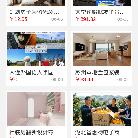
剡湖房子装修先装后付，浙江宜美嘉装饰工程有限公司资金安
大型轮胎批发平台教程——湖北省腾冠畅实业贸易有限公司
￥12.05
￥891.32
08-06
08-06
大连外国语大学国际教育学院今日信息宿舍环境怎么样
苏州本地全包家装施工报价新房百年豪庭新材料有限公司透明可靠
￥0
￥83.48
08-06
08-06
精装房翻新设计零增项——同城快装（湖北）科技有限公司
湖北省惠物电子商务有限公司：推荐母婴用品厂家优缺点对比