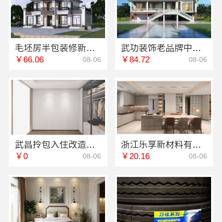
毛坯房半包装修新式中蓝建投武功分公司
武功装饰老品牌中蓝建投值得信赖
￥66.06
￥84.72
08-06
08-06
武昌拎包入住改造，同城快装（湖北）科技智能省心
浙江乐享新材料有限公司：便宜住宅装修新房整体布置施工案例
￥0
￥20.16
08-06
08-06