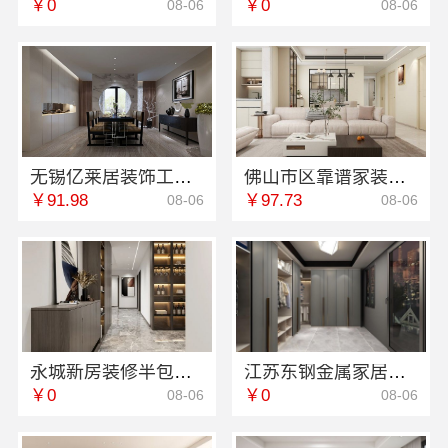
￥0
￥0
08-06
08-06
无锡亿莱居装饰工程材料有限公司无锡毛坯房半包价格
佛山市区靠谱家装施工推荐佛山市雅居美家建筑装饰工程有限公司
￥91.98
￥97.73
08-06
08-06
永城新房装修半包河南璟臻环保建材有限公司透明报价省心
江苏东钢金属家居：轻奢极简踢脚线不锈钢材质
￥0
￥0
08-06
08-06