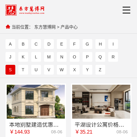
当前位置：
东方慧博网
>
产品中心
A
B
C
D
E
F
G
H
I
J
K
L
M
N
O
P
Q
R
S
T
U
V
W
X
Y
Z
本地别墅建造优惠活动抗震防风，重庆御墅建筑材料有限公司
平湖设计公寓价格查询，嘉兴家美建材科技一站式服务
￥144.93
￥35.21
08-06
08-06