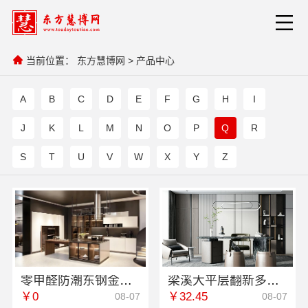
当前位置：
东方慧博网
>
产品中心
A
B
C
D
E
F
G
H
I
J
K
L
M
N
O
P
Q
R
S
T
U
V
W
X
Y
Z
零甲醛防潮东钢金属全屋不锈钢定制江苏东钢金属科技有限公司
梁溪大平层翻新多少钱一平？无锡亿莱居为您揭秘
￥0
￥32.45
08-07
08-07