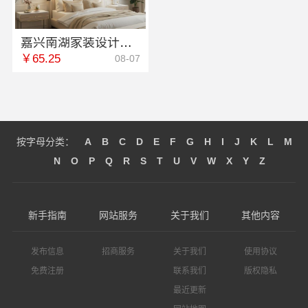
嘉兴南湖家装设计全包环保材料，嘉兴美派建材科技有限公司
￥65.25
08-07
按字母分类：
A
B
C
D
E
F
G
H
I
J
K
L
M
N
O
P
Q
R
S
T
U
V
W
X
Y
Z
新手指南
网站服务
关于我们
其他内容
发布信息
招商服务
关于我们
使用协议
免费注册
联系我们
版权隐私
最近更新