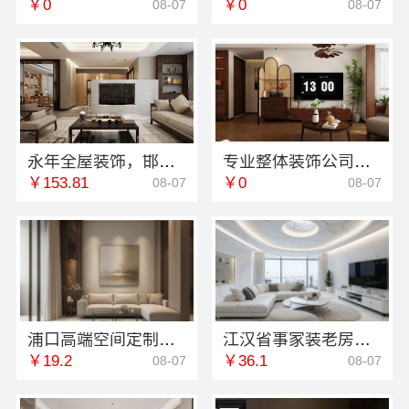
￥0
￥0
08-07
08-07
永年全屋装饰，邯郸至臻全宅新材料有限公司一站式服务
专业整体装饰公司预算南通宏域全宅装饰建材有限公司
￥153.81
￥0
08-07
08-07
浦口高端空间定制，南京市创亿讯环保全包更省心
江汉省事家装老房翻新，本地快装（湖北）科技有限公司省心无忧
￥19.2
￥36.1
08-07
08-07