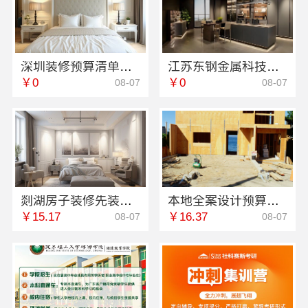
深圳装修预算清单零增项承诺，广东鼎饰空间装饰
江苏东钢金属科技有限公司全屋不锈钢定制生产商本地
￥0
￥0
08-07
08-07
剡湖房子装修先装后付，浙江宜美嘉装饰工程有限公司放心之选
本地全案设计预算清单湖南创益讯建筑有限公司
￥15.17
￥16.37
08-07
08-07