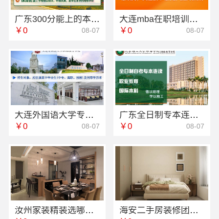
广东300分能上的本科大学招生方式-北京理工大学珠海学院继教院
大连mba在职培训机构哪家好 社科赛斯MBA考研名师授课全程指导
￥0
￥0
08-07
08-07
大连外国语大学专科电话服务资讯
广东全日制专本连读大专学校-北京理工大学珠海学院继续教育学院
￥0
￥0
08-07
08-07
汝州家装精装选哪家？河南璟臻环保建材有限公司品质交付
海安二手房装修团队，南通宏域全宅装饰建材有限公司专业施工