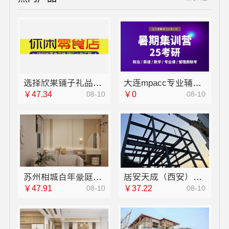
选择欣果铺子礼品礼盒 厂家直供价格低
大连mpacc专业辅导机构谁家专业 社科赛斯会计专硕考研五位一体循环教学
￥47.34
08-10
￥0
08-10
苏州相城百年豪庭靠谱家装就近服务
居安天成（西安）建筑工程有限责任公司：西安雁塔区一站式家装设计刚需房
￥47.91
08-10
￥37.22
08-10