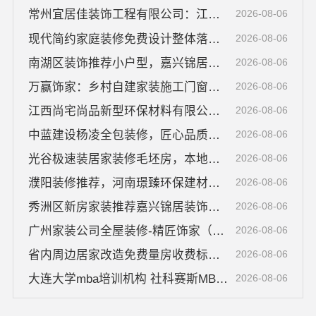
常州宜居佳装饰工程有限公司：江苏靠谱家装全包价格明细
2026-08-06
现代简约家庭装修免费设计整体落地——福建尚艺空间新材料科技有限公司
2026-08-06
南湖区装饰推荐小户型，嘉兴锦居装饰材料有限公司专业整装
2026-08-06
万赢饰家：乡村自建家装施工门窗焕新
2026-08-06
江西尚宅尚品新型环保材料有限公司本地环保施工更靠谱
2026-08-06
中蓝建设杨凌全包装修，匠心品质好口碑
2026-08-06
光谷极速装居家装修毛坯房，本地快装（湖北）科技有限公司从设计到交付一站式落地服务
2026-08-06
濮阳装修推荐，河南璟臻环保建材有限公司一站式省心
2026-08-06
秀洲区新房家装推荐嘉兴锦居装饰材料有限公司
2026-08-06
广州家装公司全屋装修-精匠饰家（广州）家居建材有限公司
2026-08-06
省内周边居家改造免费量房收费标准｜浙江乐享新材料有限公司
2026-08-06
大连大学mba培训机构 社科赛斯MBA考研专业辅导机构
2026-08-06