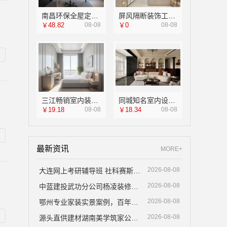
南昌环保全屋定制口碑_江西尚宅尚品
屏风隔断装饰工程意式极简案例——江苏东钢金属家居
￥48.82
08-08
￥0
08-08
三江畅销室内装修，浙江宜美嘉懂生活更懂你
同城知名室内设计团队高端，嘉兴绿色之家建材科技定义美学
￥19.18
08-08
￥18.34
08-08
最新资讯
MORE+
2026-08-08
大连网上考研辅导班 社科赛斯考研全年魔鬼集训营
2026-08-08
中蓝建投武功分公司杨凌装修口碑
2026-08-08
鄂州专业家装实景案例，百年米莱空间美学装饰材料有限公司
2026-08-08
源头直供建材湖南美学筑家公司哪家专业